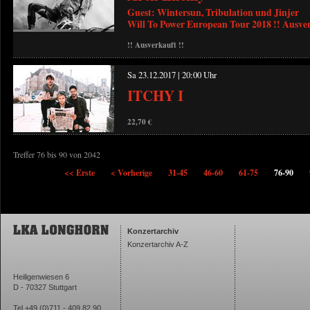
Guest: Wintersun, Tribulation und Jinjer
Will To Power European Tour 2018 !! Ausver
!! Ausverkauft !!
Sa 23.12.2017 | 20:00 Uhr
ITCHY I
22,70 €
Treffer 76 bis 90 von 2042
<< Erste
< Vorherige
31-45
46-60
61-75
76-90
Konzertarchiv
Konzertarchiv A-Z
Heiligenwiesen 6
D - 70327 Stuttgart
Tel +49 (0)711 - 409 82 90