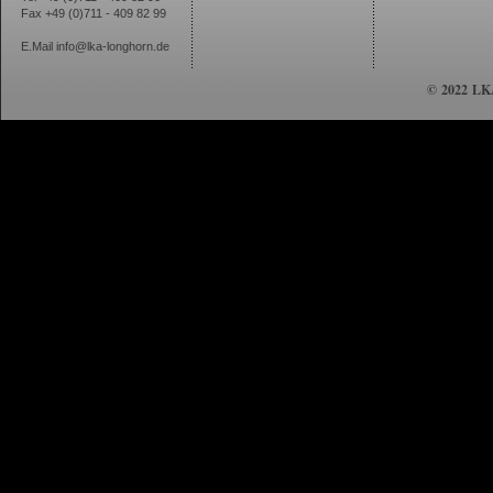
Fax +49 (0)711 - 409 82 99
E.Mail
info@lka-longhorn.de
© 2022 LKA