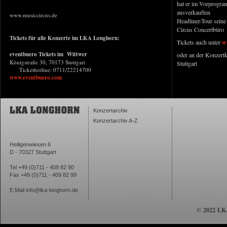
hat er im Vorprogra
ausverkauften
www.musiccircus.de
Headliner-Tour seine 
Circus Concertbüro
Tickets für alle Konzerte im LKA Longhorn:
Tickets auch unter
w
eventbuero Tickets im Wittwer
oder an der Konzert
Königstraße 30, 70173 Stuttgart
Stuttgart
Tickethotline: 0711/22214
700
www.eventbuero.com
Konzertarchiv
Konzertarchiv A-Z
Heiligenwiesen 6
D - 70327 Stuttgart
Tel +49 (0)711 - 409 82 90
Fax +49 (0)711 - 409 82 99
E.Mail
info@lka-longhorn.de
© 2022 LKA