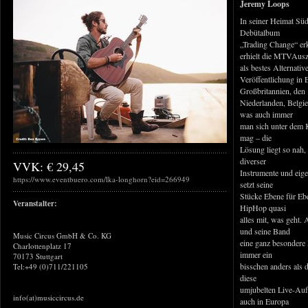
Jeremy Loops
In seiner Heimat Sü
Debütalbum
„Trading Change“ erk
erhielt die MTVAus
als bestes Alternati
Veröffentlichung in 
Großbritannien, den
Niederlanden, Belgi
was auch immer
man sich unter dem
mag – die
Lösung liegt so nah,
diverser
VVK: € 29,45
Instrumente und eige
https://www.eventbuero.com/lka-longhorn?eid=266949
setzt seine
Stücke Ebene für E
Veranstalter:
HipHop quasi
alles mit, was geh
und seine Band
Music Circus GmbH & Co. KG
eine ganz besondere I
Charlottenplatz 17
immer ein
70173 Stuttgart
bisschen anders als 
Tel:+49 (0)711/221105
diese
umjubelten Live-Auft
info(at)musiccircus.de
auch in Europa